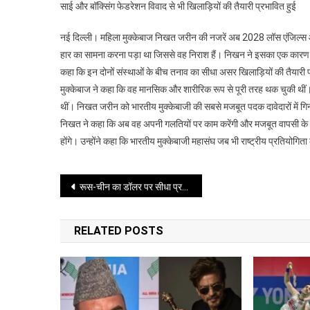
साई और बॉक्सिंग फेडरेशन विवाद से भी खिलाड़ियों की तैयारी प्रभावित हुई
ओलंपिक
खेलों
नई दिल्ली। महिला मुक्केबाज निखत जरीन की नजरें अब 2028 लॉस एंजिल्स ओलंप
पर
हार का सामना करना पड़ा था जिससे वह निराश हैं। निखन ने इसका एक कारण
है
कहा कि इन दोनों संस्थाओं के बीच तनाव का सीधा असर खिलाड़ियों की तैयारी पर
मुक्केबाज
मुक्केबाज ने कहा कि वह मानसिक और शारीरिक रूप से पूरी तरह थक चुकी थीं। व
निखत
जरीन
थीं। निखत जरीन को भारतीय मुक्केबाजी की सबसे मजबूत पदक दावेदारों में गिन
की
निखत ने कहा कि अब वह अपनी गलतियों पर काम करेंगी और मजबूत वापसी के प
नजरें
होंगे। उन्होंने कहा कि भारतीय मुक्केबाजी महासंघ जब भी राष्ट्रीय प्रतियोगित
Post
रूस-चीन का डॉलर पर सीधा प्रहार: पुतिन-जिनपिंग ने बदला वैश्विक गेम
navigation
RELATED POSTS