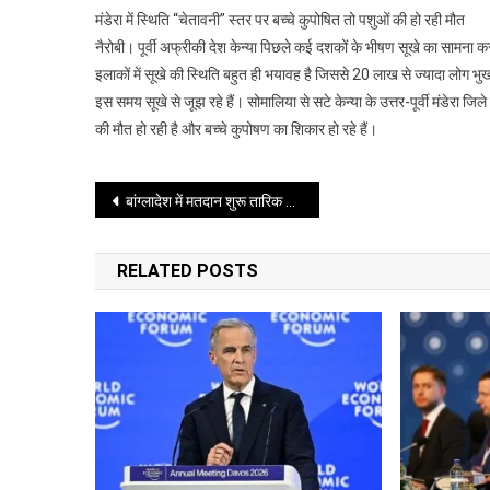
केन्या
मंडेरा में स्थिति “चेतावनी” स्तर पर बच्चे कुपोषित तो पशुओं की हो रही मौत
में
नैरोबी। पूर्वी अफ्रीकी देश केन्या पिछले कई दशकों के भीषण सूखे का सामना कर रहा
दशकों
इलाकों में सूखे की स्थिति बहुत ही भयावह है जिससे 20 लाख से ज्यादा लोग भुख
से
इस समय सूखे से जूझ रहे हैं। सोमालिया से सटे केन्या के उत्तर-पूर्वी मंडेरा 
सूखे
की
की मौत हो रही है और बच्चे कुपोषण का शिकार हो रहे हैं।
मार,
20
Post
बांग्लादेश में मतदान शुरू तारिक रहमान और जमात की नई रणनीति पर टिकी निगाहें
लाख
से
navigation
ज्यादा
RELATED POSTS
लोग
भुखमरी
का
शिकार