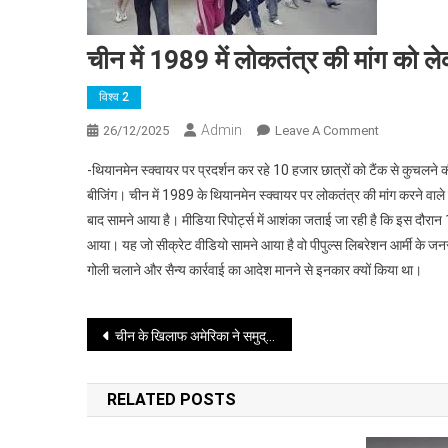
चीन में 1989 में लोकतंत्र की मांग को 
विश्व 2
Admin
On
26/12/2025
Leave A Comment
चीन
-थियानमेन स्क्वायर पर प्रदर्शन कर रहे 10 हजार छात्रों को टैंक से कुचलने
में
बीजिंग। चीन में 1989 के थियानमेन स्क्वायर पर लोकतंत्र की मांग करने वाले 
1989
बाद सामने आया है। मीडिया रिपोर्ट्स में आशंका जताई जा रही है कि इस दौरा
में
आया। यह जो सीक्रेट वीडियो सामने आया है वो पीपुल्स लिबरेशन आर्मी के जनरल 
लोकतंत्र
की
गोली चलाने और सैन्य कार्रवाई का आदेश मानने से इनकार क्यों किया था।
मांग
को
Post
चीन के खिलाफ अमेरिका ने समुद्र में उतार दिया नया घातक खामोश हथियार
लेकर
हुए
navigation
आंदोलन
RELATED POSTS
का
सीक्रेट