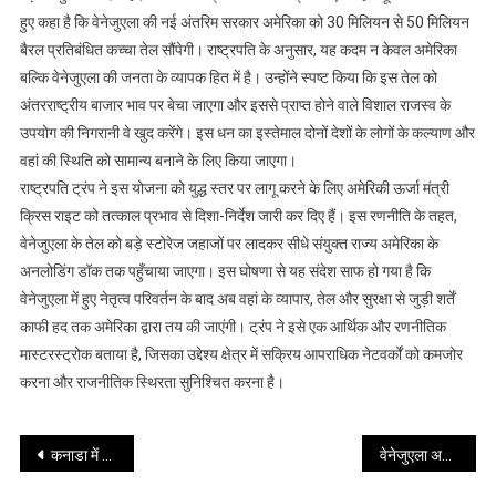
हुए कहा है कि वेनेजुएला की नई अंतरिम सरकार अमेरिका को 30 मिलियन से 50 मिलियन
से
अमेरिका
बैरल प्रतिबंधित कच्चा तेल सौंपेगी। राष्ट्रपति के अनुसार, यह कदम न केवल अमेरिका
आएगा
बल्कि वेनेजुएला की जनता के व्यापक हित में है। उन्होंने स्पष्ट किया कि इस तेल को
करोड़ों
अंतरराष्ट्रीय बाजार भाव पर बेचा जाएगा और इससे प्राप्त होने वाले विशाल राजस्व के
बैरल
उपयोग की निगरानी वे खुद करेंगे। इस धन का इस्तेमाल दोनों देशों के लोगों के कल्याण और
तेल,
वहां की स्थिति को सामान्य बनाने के लिए किया जाएगा।
दोनों
राष्ट्रपति ट्रंप ने इस योजना को युद्ध स्तर पर लागू करने के लिए अमेरिकी ऊर्जा मंत्री
देशों
क्रिस राइट को तत्काल प्रभाव से दिशा-निर्देश जारी कर दिए हैं। इस रणनीति के तहत,
का
वेनेजुएला के तेल को बड़े स्टोरेज जहाजों पर लादकर सीधे संयुक्त राज्य अमेरिका के
होगा
अनलोडिंग डॉक तक पहुँचाया जाएगा। इस घोषणा से यह संदेश साफ हो गया है कि
फायदा
वेनेजुएला में हुए नेतृत्व परिवर्तन के बाद अब वहां के व्यापार, तेल और सुरक्षा से जुड़ी शर्तें
काफी हद तक अमेरिका द्वारा तय की जाएंगी। ट्रंप ने इसे एक आर्थिक और रणनीतिक
मास्टरस्ट्रोक बताया है, जिसका उद्देश्य क्षेत्र में सक्रिय आपराधिक नेटवर्कों को कमजोर
करना और राजनीतिक स्थिरता सुनिश्चित करना है।
Post
कनाडा में सड़क हादसा: मोहाली के इकलौते बेटे की मौत
वेनेजुएला अटैक के बाद दहशत में ट्रंप: मिडटर्म चुनाव में हार और महाभियोग का बढ़ा खतरा