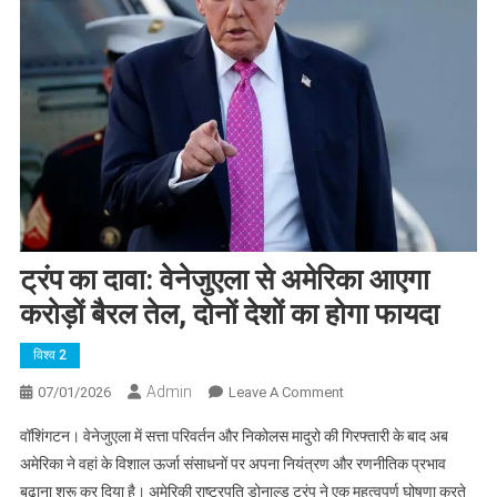
ट्रंप का दावा: वेनेजुएला से अमेरिका आएगा
करोड़ों बैरल तेल, दोनों देशों का होगा फायदा
विश्व 2
Admin
On
07/01/2026
Leave A Comment
ट्रंप
वॉशिंगटन। वेनेजुएला में सत्ता परिवर्तन और निकोलस मादुरो की गिरफ्तारी के बाद अब
का
अमेरिका ने वहां के विशाल ऊर्जा संसाधनों पर अपना नियंत्रण और रणनीतिक प्रभाव
दावा:
बढ़ाना शुरू कर दिया है। अमेरिकी राष्ट्रपति डोनाल्ड ट्रंप ने एक महत्वपूर्ण घोषणा करते
वेनेजुएला