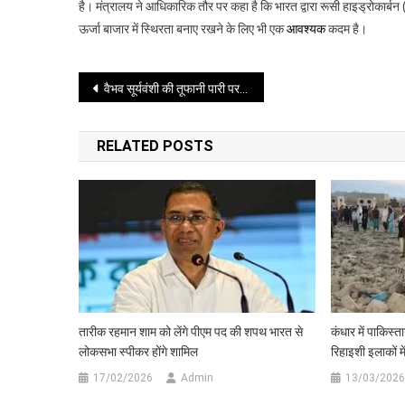
है। मंत्रालय ने आधिकारिक तौर पर कहा है कि भारत द्वारा रूसी हाइड्रोकार्बन (त
दावे
ऊर्जा बाजार में स्थिरता बनाए रखने के लिए भी एक
आवश्यक
कदम है।
पर
बोला
रूस-
Post
वैभव सूर्यवंशी की तूफानी पारी पर पिता बोले आज पूरा हुआ सपना
भारत
तय
navigation
करेगा
RELATED POSTS
तेल
किससे
खरीदना
तारीक रहमान शाम को लेंगे पीएम पद की शपथ भारत से
कंधार में पाकिस्
लोकसभा स्पीकर होंगे शामिल
रिहाइशी इलाकों मे
17/02/2026
Admin
13/03/2026