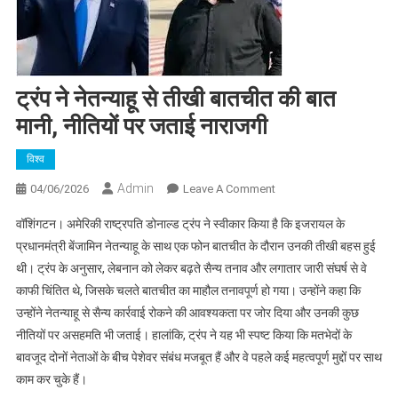
ट्रंप ने नेतन्याहू से तीखी बातचीत की बात
मानी, नीतियों पर जताई नाराजगी
विश्व
Admin
On
04/06/2026
Leave A Comment
ट्रंप
वॉशिंगटन। अमेरिकी राष्ट्रपति डोनाल्ड ट्रंप ने स्वीकार किया है कि इजरायल के
ने
प्रधानमंत्री बेंजामिन नेतन्याहू के साथ एक फोन बातचीत के दौरान उनकी तीखी बहस हुई
नेतन्याहू
थी। ट्रंप के अनुसार, लेबनान को लेकर बढ़ते सैन्य तनाव और लगातार जारी संघर्ष से वे
से
काफी चिंतित थे, जिसके चलते बातचीत का माहौल तनावपूर्ण हो गया। उन्होंने कहा कि
तीखी
बातचीत
उन्होंने नेतन्याहू से सैन्य कार्रवाई रोकने की आवश्यकता पर जोर दिया और उनकी कुछ
की
नीतियों पर असहमति भी जताई। हालांकि, ट्रंप ने यह भी स्पष्ट किया कि मतभेदों के
बात
बावजूद दोनों नेताओं के बीच पेशेवर संबंध मजबूत हैं और वे पहले कई महत्वपूर्ण मुद्दों पर साथ
मानी,
काम कर चुके हैं।
नीतियों