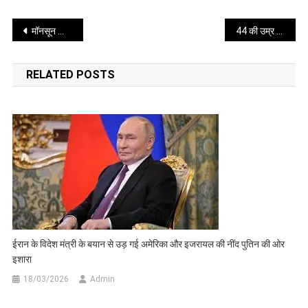
पर
Post
जताई
मॉनसून की दस्तक से बदला मौसम, कई राज्यों में बारिश और आंधी का अलर्ट
44 की उम्र में क्वींस क्लब टेनिस टूर्नामेंट से वापसी कर रही सेरेना
नाराजगी
navigation
RELATED POSTS
ईरान के विदेश मंत्री के बयान से उड़ गई अमेरिका और इजरायल की नींद पुतिन की ओर
इशारा
18/03/2026
Admin