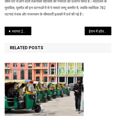
में
सीमा पार से होने वाली तकनीकी साजिशों की गंभीरता को उजागर किया है। मंत्रालय के
दर्ज
मुताबिक, घुसपैठ की इन घटनाओं में से 9 मामले जम्मू-कश्मीर में, जबकि सर्वाधिक 782
हुईं
घटनाएं पंजाब और राजस्थान के सीमावर्ती इलाकों में दर्ज की गई हैं।
घुसपैठ
की
Post
791
स्वागत 2026…रोशनी, उम्मीद और प्रार्थनों के साथ दुनिया ने किया वेलकम
ईरान में डॉलर के मुकाबले सबसे नीचे गिरा रियाल, केंद्रीय बैंक प्रमुख ने दिया इस्तीफा
घटनाएं,
navigation
भारतीय
RELATED POSTS
सेना
ने
237
ड्रोन
मार
गिराए