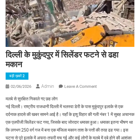
दिल्ली के मुकुंदपुर में सिलेंडर फटने से ढहा
मकान
बड़ी ख़बरें 2
Admin
On
02/06/2026
Leave A Comment
दिल्ली
मलबे से सुरक्षित निकाले गए छह लोग
के
नई दिल्ली। राष्ट्रीय राजधानी दिल्ली में भलस्वा डेरी के पास मुकुंदपुर इलाके से एक
मुकुंदपुर
दर्दनाक हादसे की खबर सामने आई है। यहाँ के इशु विहार की गली नंबर 1 में सुबह अचानक
में
एक एलपीजी सिलेंडर फट गया, जिसके बाद जोरदार धमाका हुआ। धमाका इतना भीषण था
सिलेंडर
फटने
कि लगभग 250 वर्ग गज में बना एक मंजिला मकान ताश के पत्तों की तरह ढह गया। इस
से
घटना से पूरे इलाके में अफरा-तफरी मच गई और कई लोगों के मलबे में दबे होने की आशंका