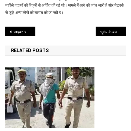
दो
नशीले पदार्थों की बिक्री से अर्जित की गई थी। मामले में आगे की जांच जारी है और नेटवर्क
आरोपी
से जुड़े अन्य लोगों की तलाश की जा रही है।
गिरफ्तार
Post
साइबर ठगी में इस्तेमाल बैंक खाते उपलब्ध कराने वाले गिरोह का पर्दाफाश
भूकंप के बाद 200 मीटर पीछे हटा समुद्र, बदली तटरेखा की तस्वीर
navigation
RELATED POSTS