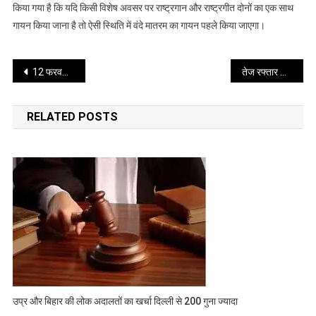
जाएगा
किया गया है कि यदि किसी विशेष अवसर पर राष्ट्रगान और राष्ट्रगीत दोनों का एक साथ
वंदे
गायन किया जाना है तो ऐसी स्थिति में वंदे मातरम का गायन पहले किया जाएगा।
मातरम
खड़े
Post
होना
12 फरवरी को 35 साल बाद बांग्लादेश को नया प्रधानमंत्री मिलेगा..भारत की पैनी नजर
तेज रफ्तार कार अनियंत्रित होकर डिवाइडर फांदकर ट्राले में घुसी शादी से लौट रहे 6 दोस्तों की मौत
रहेगा
navigation
अनिवार्य
RELATED POSTS
उप्र और बिहार की लोक अदालतों का खर्चा दिल्ली से 200 गुना ज्यादा