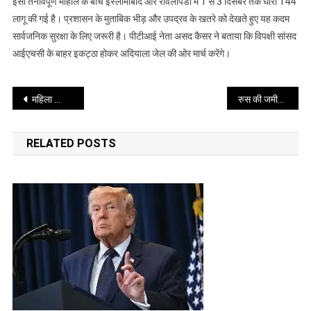
इसी तनावपूर्ण माहौल के बीच इस्लामाबाद और रावलपिंडी में 1 से 3 दिसंबर तक धारा 144
लागू
लागू की गई है। प्रशासन के मुताबिक भीड़ और उपद्रव के खतरे को देखते हुए यह कदम
सार्वजनिक सुरक्षा के लिए जरूरी है। पीटीआई नेता असद कैसर ने बताया कि विपक्षी सांसद
आईएचसी के बाहर इकट्ठा होकर अदियाला जेल की ओर मार्च करेंगे।
Post
महिला क्रिकेटरों स्नेह राणा, प्रतीका रावल ओर रेणुका सिंह का हुआ प्रमोशन
रुस की जमीन में मिली चांदी की खदानें, बदल जाएगी माइनिंग इंडस्ट्री की तस्वीर
navigation
RELATED POSTS