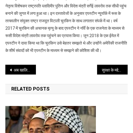
नेतृत्व विशेषकर राष्ट्रपति व्लादिमीर पुतिन और विदेश मंत्री सर्गेई लावरोव तक सीधी पहुंच
था
एप्सटीन
बनाने की जुगत में लगा हुआ था। इन दस्तावेजों के अनुसार एपस्टीन न्यूयॉर्क में रूस के
लेकिन
तत्कालीन संयुक्त राष्ट्र राजदूत विटाली चुरकिन के साथ लगातार संपर्क में था। वर्ष
नहीं
2017 में चुरकिन की अचानक मृत्यु के बाद एपस्टीन ने नॉर्वे के एक राजनेता के माध्यम से
गली
रूसी विदेश मंत्री लावरोव तक पहुंचने का प्रयास किया। जून 2018 के एक ईमेल में
दाल
एपस्टीन ने दावा किया था कि चुरकिन उसे बेहतर समझते थे और उन्होंने अमेरिकी राजनीति
रूसी
के शीर्ष संवादों को भी एपस्टीन के माध्यम से समझने की कोशिश की थी।
अफसरों
से
Post
सेटिंग
अब खालिस्तानियों के लिए कनाडा नहीं रहेगा सुरक्षित पनाहगाह हर हरकत पर रहेगी नजर
सुरक्षा के मद्देनजर भारत-नेपाल सीमा 72 घंटे के लिए होगी सील द्विपक्षीय बैठक में बनी सहमति
का
navigation
खुलासा
RELATED POSTS