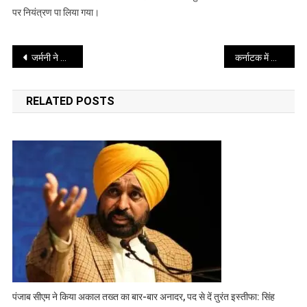
स्थित
पर नियंत्रण पा लिया गया।
आवास
पर
Post
लगी
जर्मनी ने भारतीय पासपोर्ट धारकों के लिए वीज़ा-फ्री ट्रांज़िट का किया ऐलान
कर्नाटक में खींचतान: मुख्यमंत्री सिद्धारमैया ने आलाकमान से की स्थिति स्पष्ट करने की मांग
आग,
navigation
कोई
RELATED POSTS
हताहत
नहीं
पंजाब सीएम ने किया अकाल तख्त का बार-बार अनादर, पद से दें तुरंत इस्तीफा: सिंह