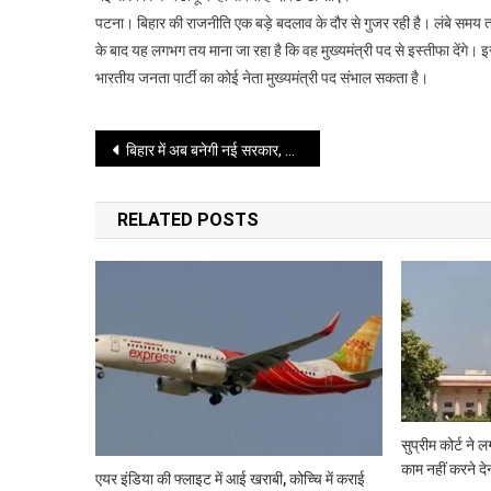
की
पटना। बिहार की राजनीति एक बड़े बदलाव के दौर से गुजर रही है। लंबे समय तक र
राजनीति
के बाद यह लगभग तय माना जा रहा है कि वह मुख्यमंत्री पद से इस्तीफा देंगे। 
में
भारतीय जनता पार्टी का कोई नेता मुख्यमंत्री पद संभाल सकता है।
बड़ा
बदलाव,
नीतीश
Post
बिहार में अब बनेगी नई सरकार, कुर्सी छोड़ रहे नीतीश कुमार !
के
राज्यसभा
navigation
जाने
RELATED POSTS
के
बाद
भाजपा
सीएम
की
तैयारी
सुप्रीम कोर्ट न
काम नहीं करने द
एयर इंडिया की फ्लाइट में आई खराबी, कोच्चि में कराई