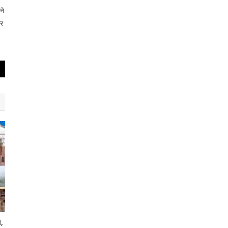
ने
ार
ख,