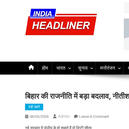
Skip
to
content
indiaheadliner | india he
indiaheadliner is your trusted source for breaking news, t
होम
भारत
चुनाव
मनोरंजन​
बिहार की राजनीति में बड़ा बदलाव, नीतीश
बड़ी ख़बरें
Admin
On
06/03/2026
Leave A Comment
बिहार
नई सरकार में जेडीयू के हो सकते हैं दो डिप्टी सीएम