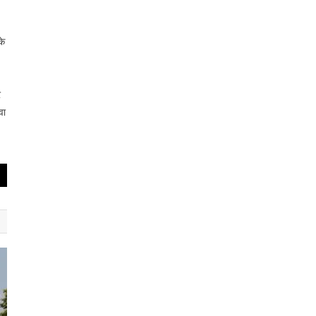
के
र
वा