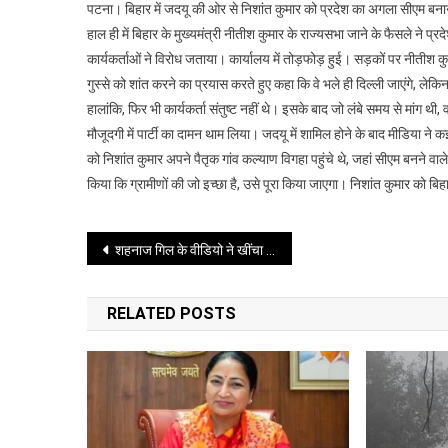
पटना। बिहार में जदयू की ओर से निशांत कुमार को प्रदेश का अगला सीएम बन
में
हाल ही में बिहार के मुख्यमंत्री नीतीश कुमार के राज्यसभा जाने के फैसले ने प
जदयू
कार्यकर्ताओं ने विरोध जताया। कार्यालय में तोड़फोड़ हुई। सड़कों पर नीतीश कुमा
की
गुस्से को शांत करने का प्रयास करते हुए कहा कि वे भले ही दिल्ली जाएंगे, लेकिन
ओर
से
हालांकि, फिर भी कार्यकर्ता संतुष्ट नहीं थे। इसके बाद जो लंबे समय से मांग थी
निशांत
मौजूदगी में पार्टी का दामन थाम लिया। जदयू में शामिल होने के बाद मीडिया न
कुमार
को निशांत कुमार अपने पैतृक गांव कल्याण विगहा पहुंचे थे, जहां सीएम बनने
को
किया कि ग्रामीणों की जो इच्छा है, उसे पूरा किया जाएगा। निशांत कुमार को ब
प्रदेश
का
Post
अगला
शहनाज गिल के वीडियो ने खींचा फैंस का ध्यान
सीएम
navigation
बनाने
RELATED POSTS
की
वकालत
तेज