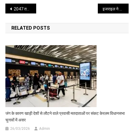
किया
Post
जाए
2047 तक नशामुक्त भारत का लक्ष्य तय, गिरोहों को खत्म करने रोडमैप तैयार
इजराइल ने हमास के टॉप मिलिट्री कमांडर अल-हद्दाद को मारने का किया दावा
navigation
RELATED POSTS
जंग के कारण खाड़ी देशों से लौटने वाले प्रवासी मतदाताओं पर संकट केरलम विधानसभा
चुनावों में असर
26/03/2026
Admin