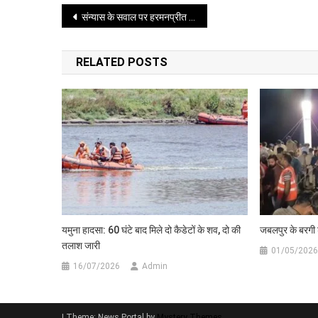
बनेगा
Post
संन्यास के सवाल पर हरमनप्रीत कौर का तीखा जवाब
विशेष
सुरक्षा
navigation
बल
RELATED POSTS
यमुना हादसा: 60 घंटे बाद मिले दो कैडेटों के शव, दो की
जबलपुर के बरगी डै
तलाश जारी
01/05/2026
16/07/2026
Admin
|
Theme: News Portal by
Mystery Themes
.