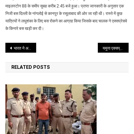
माइलस्टोन 88 के समीप सुबह करीब 2:45 बजे हुआ। प्राप्त जानकारी के अनुसार एक
से
उतरे
निजी बस दिल्ली के नांगलोई से कानपुर के रसूलाबाद की ओर जा रही थी। रास्ते में कुछ
यात्रियों
यात्रियों ने लघुशंका के लिए बस रोकने का आग्रह किया जिसके बाद चालक ने एक्सप्रेसवे
को
के किनारे बस खड़ी कर दी।
कंटेनर
ने
Post
रौंदा
भारत ने अपने कृषि और डेयरी सेक्टर पर लगाया सुरक्षा कवच अमेरिका को नहीं दी ढील
यमुना एक्सप्रेसवे पर बस से उतरे यात्रियों को कंटेनर ने रौंदा 6 की मौत एक गंभीर
6
navigation
की
RELATED POSTS
मौत
एक
गंभीर