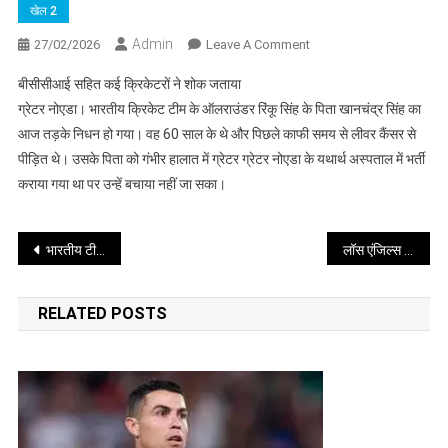
खेल 2
Admin
On
27/02/2026
Leave A Comment
रिंकू
बीसीसीआई सहित कई क्रिकेटरों ने शोक जताया
सिंह
ग्रेटर नोएडा। भारतीय क्रिकेट टीम के ऑलराउंडर रिंकू सिंह के पिता खानचंद्र सिंह का
के
आज तड़के निधन हो गया। वह 60 साल के थे और पिछले काफी समय से लीवर कैंसर से
पिता
पीड़ित थे। उसके पिता को गंभीर हालात में ग्रेटर ग्रेटर नोएडा के यथार्थ अस्पताल में भर्ती
का
निधन,
कराया गया था पर उन्हें बचाया नहीं जा सका।
लिवर
कैंसर
Post
भारतीय टीम को टी20 विश्वकप सेमीफाइनल में जगह बनाने वेस्टडंडीज पर दर्ज करनी होगी बड़ी जीत
लॉस एंजिल्स ओलंपिक में बदले हुए वजन वर्ग में उतरेंगे पहलवान रवि दहिया
से
पीड़ित
navigation
थे
RELATED POSTS