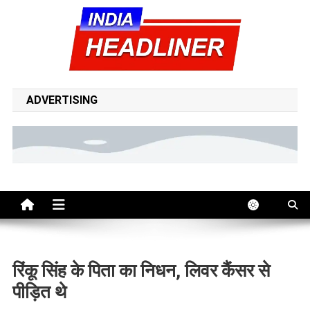
Skip
to
content
indiaheadliner | india
indiaheadliner is your trusted source for breaking news, top
headlines, politics, entertainment, sports, tech, and world updates
ADVERTISING
headliner hindi news
– all in one place, 24/7.
रिंकू सिंह के पिता का निधन, लिवर कैंसर से
पीड़ित थे