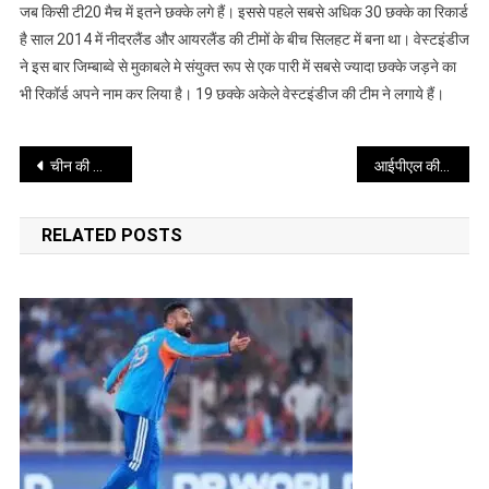
हुए
जब किसी टी20 मैच में इतने छक्के लगे हैं। इससे पहले सबसे अधिक 30 छक्के का रिकार्ड
सुपर-
है साल 2014 में नीदरलैंड और आयरलैंड की टीमों के बीच सिलहट में बना था। वेस्टइंडीज
आठ
ने इस बार जिम्बाब्वे से मुकाबले मे संयुक्त रूप से एक पारी में सबसे ज्यादा छक्के जड़ने का
मैच
भी रिकॉर्ड अपने नाम कर लिया है। 19 छक्के अकेले वेस्टइंडीज की टीम ने लगाये हैं।
में
बना
Post
सबसे
चीन की कॉपीकैट नीति ने बदल दी शानझाई की पहचान अब कहलाता है औद्योगिक इलाका
आईपीएल की तरह बदलाव वाली नीति विश्वकप में नहीं चलती
अधिक
navigation
छक्के
RELATED POSTS
का
रिकार्ड