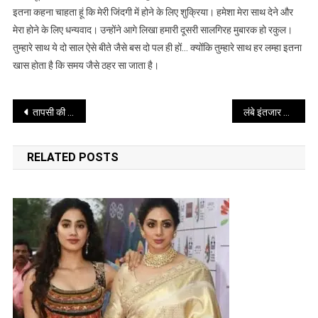
पोस्ट
इतना कहना चाहता हूं कि मेरी जिंदगी में होने के लिए शुक्रिया। हमेशा मेरा साथ देने और
से
मेरा होने के लिए धन्यवाद। उन्होंने आगे लिखा हमारी दूसरी सालगिरह मुबारक हो रकुल।
जीता
तुम्हारे साथ ये दो साल ऐसे बीते जैसे बस दो पल ही हों… क्योंकि तुम्हारे साथ हर लम्हा इतना
दिल
खास होता है कि समय जैसे ठहर सा जाता है।
Post
तापसी की फिल्मों में वुमेन इंपावरमेंट एवं सामाजिक जागरूकता का संदेश
लंबे इंतजार के बाद रजनीकांत और कमल हासन लौट रहे पर्दे पर
navigation
RELATED POSTS