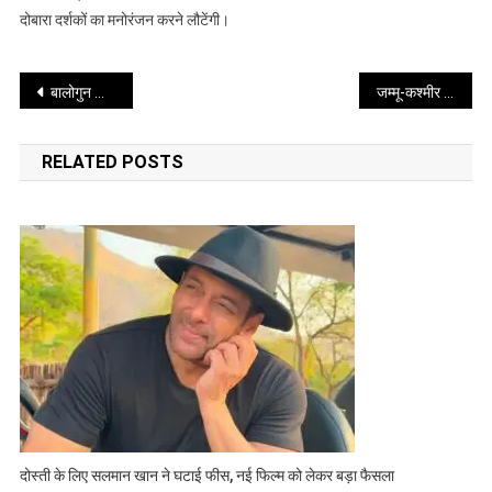
मैटरनिटी
दोबारा दर्शकों का मनोरंजन करने लौटेंगी।
ब्रेक
की
Post
तैयारी
बालोगुन का निलंबन हटा, फीफा के फैसले पर उठे सवाल
जम्मू-कश्मीर दौरे पर बीजेपी अध्यक्ष नितिन नबीन, संगठन और युवा संवाद पर रहेगा फोकस
तेज
navigation
RELATED POSTS
दोस्ती के लिए सलमान खान ने घटाई फीस, नई फिल्म को लेकर बड़ा फैसला