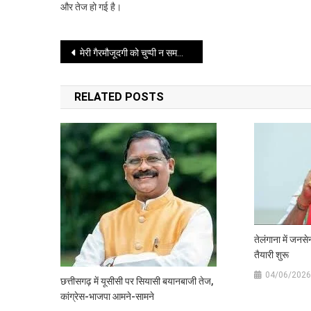
के
और तेज हो गई है।
बाद
अब
Post
सुरजेवाला
मेरी गैरमौजूदगी को चुप्‍पी न समझा जाए, मैं जल्‍द लौटूंगी अपने देश
पर
navigation
शिकंजा
RELATED POSTS
तेलंगाना में जनस
तैयारी शुरू
04/06/2026
छत्तीसगढ़ में यूसीसी पर सियासी बयानबाजी तेज,
कांग्रेस-भाजपा आमने-सामने