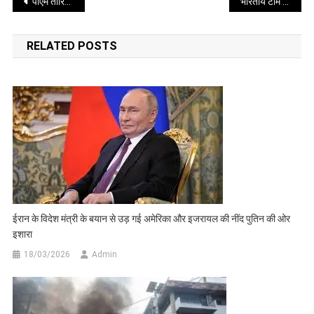
Post
पीएम तारिक रहमान ने आर्मी चीफ जनरल वकर-उज-जमां की ‘कमान’ बहाल की
भारतीय टीम को टी20 विश्वकप सेमीफाइनल में जगह बनाने वेस्टडंडीज पर दर्ज करनी होगी बड़ी जीत
navigation
RELATED POSTS
ईरान के विदेश मंत्री के बयान से उड़ गई अमेरिका और इजरायल की नींद पुतिन की ओर
इशारा
18/03/2026
Admin