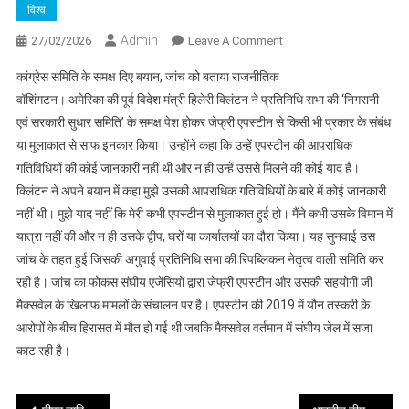
विश्व
Admin
On
27/02/2026
Leave A Comment
हिलेरी
कांग्रेस समिति के समक्ष दिए बयान, जांच को बताया राजनीतिक
क्लिंटन
वॉशिंगटन। अमेरिका की पूर्व विदेश मंत्री हिलेरी क्लिंटन ने प्रतिनिधि सभा की ‘निगरानी
ने
एवं सरकारी सुधार समिति’ के समक्ष पेश होकर जेफ्री एपस्टीन से किसी भी प्रकार के संबंध
जेफ्री
या मुलाकात से साफ इनकार किया। उन्होंने कहा कि उन्हें एपस्टीन की आपराधिक
एपस्टीन
से
गतिविधियों की कोई जानकारी नहीं थी और न ही उन्हें उससे मिलने की कोई याद है।
किसी
क्लिंटन ने अपने बयान में कहा मुझे उसकी आपराधिक गतिविधियों के बारे में कोई जानकारी
भी
नहीं थी। मुझे याद नहीं कि मेरी कभी एपस्टीन से मुलाकात हुई हो। मैंने कभी उसके विमान में
तरह
यात्रा नहीं की और न ही उसके द्वीप, घरों या कार्यालयों का दौरा किया। यह सुनवाई उस
की
जांच के तहत हुई जिसकी अगुवाई प्रतिनिधि सभा की रिपब्लिकन नेतृत्व वाली समिति कर
मुलाकात
रही है। जांच का फोकस संघीय एजेंसियों द्वारा जेफ्री एपस्टीन और उसकी सहयोगी जी
से
मैक्सवेल के खिलाफ मामलों के संचालन पर है। एपस्टीन की 2019 में यौन तस्करी के
किया
आरोपों के बीच हिरासत में मौत हो गई थी जबकि मैक्सवेल वर्तमान में संघीय जेल में सजा
इनकार
काट रही है।