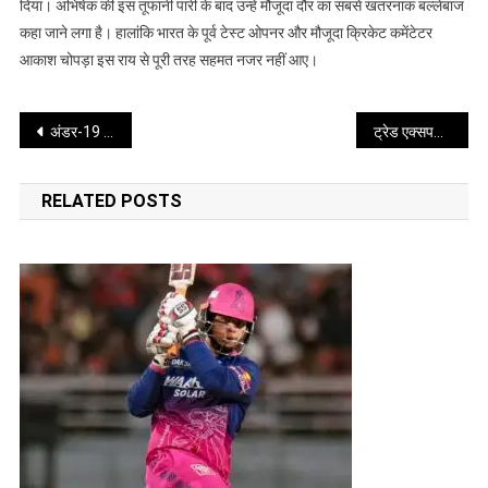
कौन?
दिया। अभिषेक की इस तूफानी पारी के बाद उन्हें मौजूदा दौर का सबसे खतरनाक बल्लेबाज
कहा जाने लगा है। हालांकि भारत के पूर्व टेस्ट ओपनर और मौजूदा क्रिकेट कमेंटेटर
आकाश चोपड़ा इस राय से पूरी तरह सहमत नजर नहीं आए।
Post
अंडर-19 विश्व कप 2026 के प्लेऑफ मुकाबले में अमेरिका ने स्कॉटलैंड को 7 विकेट से हराया
ट्रेड एक्सपर्ट ने ‘बॉर्डर 2’ को बताया ब्लॉकबस्टर फिल्म
navigation
RELATED POSTS