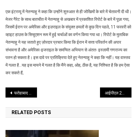
सत्ता
परिवर्तन
एक इंटरव्यू में नेतन्याहू ने कहा कि उन्होंने शुरुआत से ही जोखिमों के बारे में चेतावनी दी थी।
का
मेजर गैरेट के साथ बातचीत में नेतन्याहू से अखबार में प्रकाशित रिपोर्ट के बारे में पूछा गया,
भरोसा
जिसमें ईरान पर अमेरिका और इज़राइल के संयुक्त हमलों से कुछ दिन पहले, 11 फरवरी को
नहीं
व्हाइट हाउस के सिचुएशन रूम में हुई चर्चाओं का वर्णन किया गया था। रिपोर्ट के मुताबिक
दिलाया
नेतन्याहू ने यह जताते हुए ज़ोरदार प्रचार किया कि ईरान में सत्ता परिवर्तन की अपार
संभावना है और अमेरिका-इजराइल के समन्वित अभियान से अंततः इस्लामी गणराज्य का
पतन हो सकता है। इस दावे पर प्रतिक्रिया देते हुए नेतन्याहू ने कहा कि नहीं। यह वास्तव
में गलत है…यह इस मायने में गलत है कि मैंने कहा, ओह, ठीक है, यह निश्चित है कि हम ऐसा
कर सकते हैं,
Post
फतेहाबाद में नशा तस्करों पर बड़ी कार्रवाई, चार आरोपी गिरफ्तार
आईपीएल 2026 में बना सबसे तेज 1,000 छक्कों का रिकार्ड
navigation
RELATED POSTS