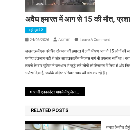
अवैध इमारत में आग से 15 की मौत, प्र
बड़ी ख़बरें 2
Admin
On
24/06/2026
Leave A Comment
अवैध
लखनऊ में एक कोचिंग संस्थान की इमारत में लगी भीषण आग ने 15 लोगों की जान ल
इमारत
पर्याप्त इंतजाम नहीं थे और आपातकालीन निकास मार्ग भी उपलब्ध नहीं था। बता
में
हादसे के बाद पुलिस ने संस्थान से जुड़े कई लोगों को हिरासत में लिया है और जि
आग
भरोसा दिया है, जबकि पीड़ित परिवार न्याय की मांग कर रहे हैं।
से
15
की
Post
फर्जी एनकाउंटर मामले में पुलिस अधिकारियों पर FIR, जांच को मिला नया मोड़
मौत,
प्रशासनिक
navigation
लापरवाही
RELATED POSTS
पर
उठे
सवाल
तनाव के बीच होर्