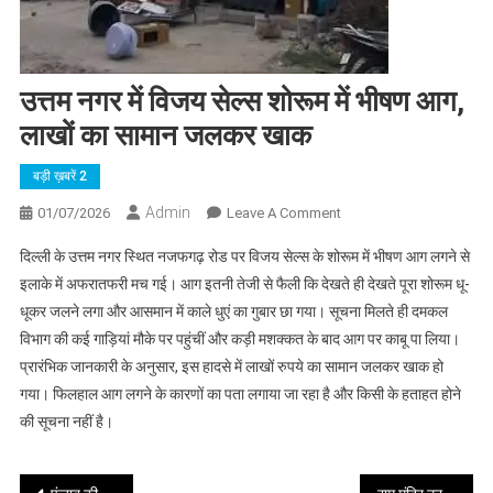
उत्तम नगर में विजय सेल्स शोरूम में भीषण आग,
लाखों का सामान जलकर खाक
बड़ी ख़बरें 2
Admin
On
01/07/2026
Leave A Comment
उत्तम
दिल्ली के उत्तम नगर स्थित नजफगढ़ रोड पर विजय सेल्स के शोरूम में भीषण आग लगने से
नगर
इलाके में अफरातफरी मच गई। आग इतनी तेजी से फैली कि देखते ही देखते पूरा शोरूम धू-
में
धूकर जलने लगा और आसमान में काले धुएं का गुबार छा गया। सूचना मिलते ही दमकल
विजय
विभाग की कई गाड़ियां मौके पर पहुंचीं और कड़ी मशक्कत के बाद आग पर काबू पा लिया।
सेल्स
शोरूम
प्रारंभिक जानकारी के अनुसार, इस हादसे में लाखों रुपये का सामान जलकर खाक हो
में
गया। फिलहाल आग लगने के कारणों का पता लगाया जा रहा है और किसी के हताहत होने
भीषण
की सूचना नहीं है।
आग,
लाखों
का