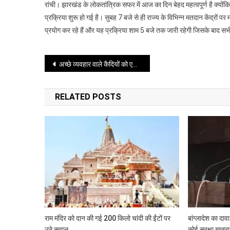
रांची। झारखंड के लोकतांत्रिक सफर में आज का दिन बेहद महत्वपूर्ण है क्योंकि र
निकाय
प्रक्रिया शुरू हो गई है। सुबह 7 बजे से ही राज्य के विभिन्न मतदान केंद्रों 
चुनाव
प्रयोग कर रहे हैं और यह प्रक्रिया शाम 5 बजे तक जारी रहेगी जिसके बाद सभी
48
निकायों
में
Post
अच्छे व्यवहार वाले कैदियों को एक लाइफलाइन मिले
शहर
की
navigation
सरकार
RELATED POSTS
चुनने
के
लिए
मतदान
शुरू
राम मंदिर को दान की गई 200 किलो चांदी की ईंटों पर
बांग्लादेश का दा
उठे सवाल
कोई सुरक्षा खतरा