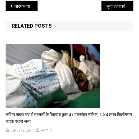
Post
जांच
चारधाम यात्रा में बढ़ी श्रद्धालुओं की संख्या, बदरी-केदारनाथ में रिकॉर्ड दर्शन
सूर्या हत्याकांड पर सीएम योगी का सख्त संदेश, अपराधियों को चेताया
तेज
navigation
RELATED POSTS
कथित मादक पदार्थ तस्करों के खिलाफ कुल 37 इंटरपोल नोटिस, 1.33 लाख किलोग्राम
मादक पदार्थ जब्त
09/01/2026
Admin