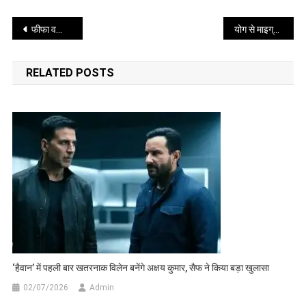
का
Post
लक्ष्य
फीफा वर्ल्ड कप 2026 की इनामी राशि ने बढ़ाया सबको चौंकाया
योग से माइग्रेन पर नियंत्रण, जीवनशैली में सुधार जरूरी
था
navigation
रानी
RELATED POSTS
का
सपना
‘हैवान’ में पहली बार खतरनाक विलेन बनेंगे अक्षय कुमार, सैफ ने किया बड़ा खुलासा
02/07/2026
Admin