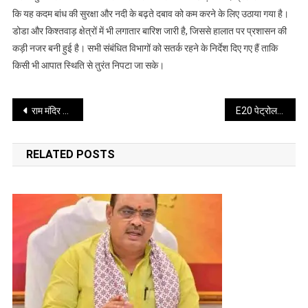
कि यह कदम बांध की सुरक्षा और नदी के बढ़ते दबाव को कम करने के लिए उठाया गया है।
चिनाब
का
डोडा और किश्तवाड़ क्षेत्रों में भी लगातार बारिश जारी है, जिससे हालात पर प्रशासन की
जलस्तर,
कड़ी नजर बनी हुई है। सभी संबंधित विभागों को सतर्क रहने के निर्देश दिए गए हैं ताकि
बगलिहार
किसी भी आपात स्थिति से तुरंत निपटा जा सके।
बांध
के
Post
तीन
राम मंदिर ट्रस्ट में बड़ा बदलाव, महासचिव का इस्तीफा मंजूर
E20 पेट्रोल पर उठे सवाल, सर्वे में सामने आई वाहन चालकों की चिंता
गेट
navigation
खोले
RELATED POSTS
गए