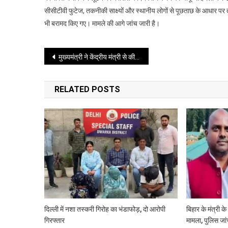
सीसीटीवी फुटेज, तकनीकी साक्ष्यों और स्थानीय लोगों से पूछताछ के आधार पर
से
भी बरामद किए गए। मामले की आगे जांच जारी है।
60
वर्षीय
मजदूर
Post
मुख्यमंत्री ने केंद्रीय मंत्री से की स्वास्थ्य और कृषि विकास पर अहम चर्चा
की
हत्या,
navigation
तीन
RELATED POSTS
नाबालिग
गिरफ्तार
दिल्ली में नशा तस्करी गिरोह का भंडाफोड़, दो आरोपी
बिहार के मंत्री क
गिरफ्तार
मामला, पुलिस जांच