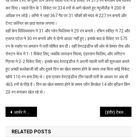
रहे तीसरे टेस्ट के दूसरे दिन अपनी पहली पारी में 8 विकेट पर 575 रन बनाकर उसे घोषित
दोहरे
कर दिया। पहले दिन के 1 विकेट पर 334 रनों से आगे खेलते हुए न्यूजीलैंड ने 200 से
शतक
अधिक रन जोड़े। कॉन्वे ने जहां 367 गेंद पर 31 चौकों की मदद से 227 रन बनाये और
से
न्यूजीलैंड
टेस्ट करियर का छठा शतक लगाया।
ने
वहीं केन विलियमसन ने 31 और ग्लेन फिलिप्स ने 29 रन बनाये। रचिन रवींद्र ने 72 और
बनाये
एजाज पटेल ने 30 रन बनाये और ये दोनो आउट नहीं हुए। इसके बाद 8 विकेट पर 575
575
रन के स्कोर पर कप्तान ने पारी घोषित कर दी। वहीं वेस्टइंडीज की ओर से केमार रोच और
रन,
रोस्टन चेज ने 1-1 विकेट लिए, जबकि जायडन सिल्स, एंडरसन फिलिप, और जस्टिन
वेस्टइंडीज
ग्रिव्स ने 2-2 विकेट लिए। इसके बाद वेस्टइंडीज ने अपनी पहली पारी की शुरुआत करते
ने
हुए अच्छी बल्लेबाजी की और दूसरे दिन का खेल समाप्त होने के समय तक बिना कोई विकेट
बिना
खोये 110 रन बना लिए थे। इस प्रकर वेस्टइंडीज टीम पहली पारी के आधार पर अब भी
किसी
465 रनों से पीछे है। दिन का खेल समाप्त होने के समय जॉन कैंपबेल 14 और ब्रैंडन किंग
नुकसान
20 रन बनाकर खेल रहे थे।
के
110
रन
Post
आर्चर ने पांच विकेट और अर्धशतक लगाकर बनाया नया रिकार्ड
(इंदौर) टेबल टेनिस : उत्तरा-नीता और प्रशांत-नीता की जोड़ी बनी चैंपियन
बनाये
navigation
RELATED POSTS