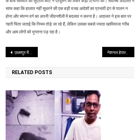
के बीच सोमवार को सुप्रीम कोर्ट ने प्रदूषण को लेकर कड़ी टिप्पणी की। सर्वोच्च अदालत ने
अमीर
साफ कहा कि हालात नहीं सुधरने की एक बड़ी वजह आदेशों का प्रभावी ढंग से पालन न
और
होना और संपन्न वर्ग का अपनी जीवनशैली में बदलाव न करना है। अदालत ने इस बात पर
भुगतें
गरीब;
गहरी चिंता जताई कि नियम तोड़े जा रहे हैं, लेकिन उसका सबसे ज्यादा खामियाजा गरीब
दिल्ली-
और आम लोगों को भुगतना पड़ रहा है।
एनसीआर
के
Post
प्रदूषण
उधमपुर में सुरक्षा बलों और आतंकियों के बीच मुठभेड़, एक पुलिसकर्मी शहीद
नेशनल हेराल्ड मामले में सोनिया और राहुल गांधी को बड़ी राहत,
पर
navigation
सुप्रीम
RELATED POSTS
कोर्ट
की
सख्त
टिप्पणी