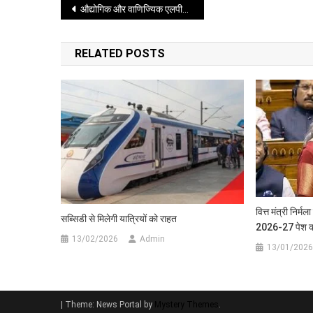
Post
औद्योगिक और वाणिज्यिक एलपीजी ग्राहकों को बड़ी राहत, सरकार ने हटाए प्रतिबंध
एजेंसियों
ने
navigation
तेज
RELATED POSTS
की
कार्रवाई
वित्त मंत्री निर
सब्सिडी से मिलेगी यात्रियों को राहत
2026-27 पेश कर
13/02/2026
Admin
13/01/2026
|
Theme: News Portal by
Mystery Themes
.