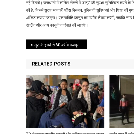
नई दिल्ली। राजधानी में कोचिंग सेंटरों में छात्रों की सुरक्षा सुनिश्चित करने
में
की है, जिसमें सुरक्षा मानकों, फीस नियमन, बुनियादी सुविधाओं और शिक्षा की गुण
कोचिंग
ऑडिट कराया जाएगा। एक समिति कानून का मसौदा तैयार करेगी, जबकि नगर निगम
सेंटरों
सीलिंग और अन्य कानूनी कार्रवाई की जाएगी।
की
सुरक्षा
के
Post
लूट के इरादे से 60 वर्षीय मजदूर की हत्या, तीन नाबालिग गिरफ्तार
लिए
बनेगा
navigation
नया
RELATED POSTS
कानून,
तीन
महीने
में
लागू
होने
की
तैयारी