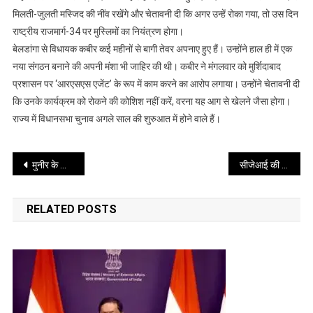
मिलती-जुलती मस्जिद की नींव रखेंगे और चेतावनी दी कि अगर उन्हें रोका गया, तो उस दिन
नींव
रखने
राष्ट्रीय राजमार्ग-34 पर मुस्लिमों का नियंत्रण होगा।
से
बेलडांगा से विधायक कबीर कई महीनों से बागी तेवर अपनाए हुए हैं। उन्होंने हाल ही में एक
रोका
नया संगठन बनाने की अपनी मंशा भी जाहिर की थी। कबीर ने मंगलवार को मुर्शिदाबाद
तो
प्रशासन पर ‘आरएसएस एजेंट’ के रूप में काम करने का आरोप लगाया। उन्होंने चेतावनी दी
हाईवे
कि उनके कार्यक्रम को रोकने की कोशिश नहीं करें, वरना यह आग से खेलने जैसा होगा।
पर
राज्य में विधानसभा चुनाव अगले साल की शुरुआत में होने वाले हैं।
होगा
मुस्लिमों
Post
का
मुनीर के सीडीएफ बनाने को लेकर पाकिस्तानी सेना में घमासान, गुस्से में विदेश चले गए शहबाज
सीजेआई की टिप्पणी पर टीएमसी सांसद की प्रतिक्रिया से मचा बवाल
नियंत्रण
navigation
RELATED POSTS