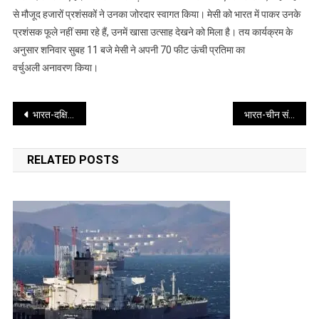
से मौजूद हजारों प्रशंसकों ने उनका जोरदार स्वागत किया। मेसी को भारत में पाकर उनके
पर
हुआ
प्रशंसक फूले नहीं समा रहे हैं, उनमें खासा उत्साह देखने को मिला है। तय कार्यक्रम के
जोरदार
अनुसार शनिवार सुबह 11 बजे मेसी ने अपनी 70 फीट ऊंची प्रतिमा का
स्वागत,
वर्चुअली अनावरण किया।
कोलकाता
एयरपोर्ट
Post
पर
भारत-दक्षिण अफ्रीका दूसरा टी20 आज
भारत-चीन संबंधों में नई पहल, चीनी पेशेवरों के लिए बिजनेस वीजा प्रक्रिया हुई आसान
हजारों
navigation
प्रशंसक
RELATED POSTS
जुटे