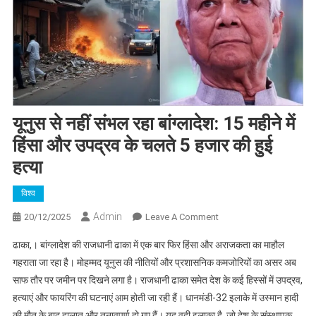
यूनुस से नहीं संभल रहा बांग्लादेश: 15 महीने में
हिंसा और उपद्रव के चलते 5 हजार की हुई
हत्या
विश्व
Admin
On
20/12/2025
Leave A Comment
यूनुस
ढाका,। बांग्लादेश की राजधानी ढाका में एक बार फिर हिंसा और अराजकता का माहौल
से
गहराता जा रहा है। मोहम्मद यूनुस की नीतियों और प्रशासनिक कमजोरियों का असर अब
नहीं
साफ तौर पर जमीन पर दिखने लगा है। राजधानी ढाका समेत देश के कई हिस्सों में उपद्रव,
संभल
हत्याएं और फायरिंग की घटनाएं आम होती जा रही हैं। धानमंडी-32 इलाके में उस्मान हादी
रहा
बांग्लादेश:
की मौत के बाद हालात और तनावपूर्ण हो गए हैं। यह वही इलाका है, जो देश के संस्थापक