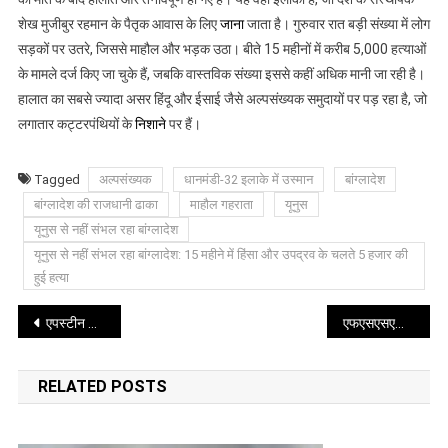
15
शेख मुजीबुर रहमान के पैतृक आवास के लिए
जाना
जाता है। गुरुवार रात बड़ी संख्या में लोग
महीने
सड़कों पर उतरे, जिससे माहौल और भड़क उठा। बीते 15 महीनों में करीब 5,000 हत्याओं
में
के मामले दर्ज किए जा चुके हैं, जबकि वास्तविक संख्या इससे कहीं अधिक मानी जा रही है।
हिंसा
हालात का सबसे ज्यादा असर हिंदू और ईसाई जैसे अल्पसंख्यक समुदायों पर पड़ रहा है, जो
और
लगातार कट्टरपंथियों के
निशाने
पर हैं।
उपद्रव
के
Tagged
अल्पसंख्यक
धानमंडी-32 इलाके में उस्मान
बांग्लादेश
चलते
5
बांग्लादेश की राजधानी ढाका
माहौल गहराता
यूनुस
हजार
यूनुस से नहीं संभल रहा बांग्लादेश
की
यूनुस से नहीं संभल रहा बांग्लादेश: 15 महीने में हिंसा और उपद्रव के चलते 5 हजार की
हुई
हुई हत्या
हत्या
Post
एपस्टीन केस की फाइलें खुलीं: पूर्व अमेरिकी राष्ट्रपति बिल क्लिंटन की तस्वीरें हुई सार्वजनिक
एफएसएसएआई ने भ्रम किया दूर कहा- अंडा खाने से नहीं होता कैंसर
navigation
RELATED POSTS