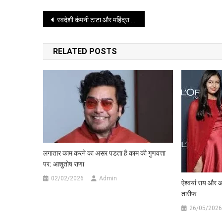
मिला
Post
स्वदेशी कंपनी टाटा और महिंद्रा की नई इलेक्ट्रिक एसयूवी जल्द होगी लांच
हिट
करियर
navigation
RELATED POSTS
लगातार काम करने का असर पडता है काम की गुणवत्ता
पर: आशुतोष राणा
02/02/2026
Admin
ऐश्वर्या राय और 
तारीफ
26/05/2026