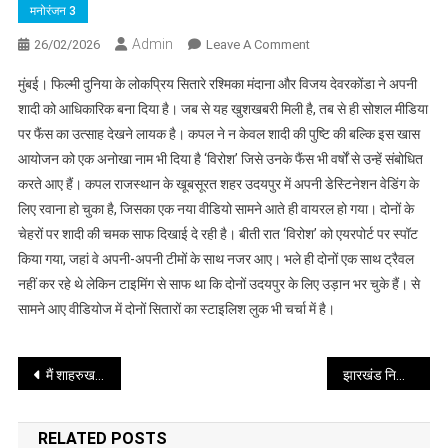
मनोरंजन 3
Admin
On
26/02/2026
Leave A Comment
रश्मिका
मुंबई। फिल्मी दुनिया के लोकप्रिय सितारे रश्मिका मंदाना और विजय देवरकोंडा ने अपनी
मंदाना
शादी को आधिकारिक बना दिया है। जब से यह खुशखबरी मिली है, तब से ही सोशल मीडिया
विजय
पर फैंस का उत्साह देखने लायक है। कपल ने न केवल शादी की पुष्टि की बल्कि इस खास
देवरकोंडा
आयोजन को एक अनोखा नाम भी दिया है ‘विरोश’ जिसे उनके फैंस भी वर्षों से उन्हें संबोधित
शादी
से
करते आए हैं। कपल राजस्थान के खूबसूरत शहर उदयपुर में अपनी डेस्टिनेशन वेडिंग के
पहले
लिए रवाना हो चुका है, जिसका एक नया वीडियो सामने आते ही वायरल हो गया। दोनों के
एयरपोर्ट
चेहरों पर शादी की चमक साफ दिखाई दे रही है। बीती रात ‘विरोश’ को एयरपोर्ट पर स्पॉट
पर
किया गया, जहां वे अपनी-अपनी टीमों के साथ नजर आए। भले ही दोनों एक साथ ट्रैवल
स्पॉट
नहीं कर रहे थे लेकिन टाइमिंग से साफ था कि दोनों उदयपुर के लिए उड़ान भर चुके हैं। से
सामने आए वीडियोज में दोनों सितारों का स्टाइलिश लुक भी चर्चा में है।
Post
मैं शाहरुख से अक्सर कहानियों पर बात करता हूं
झारखंड निकाय चुनाव में वोटों की गिनती शुरू, राज्यभर में 25 मतगणना केंद्र बनाए गए
navigation
RELATED POSTS