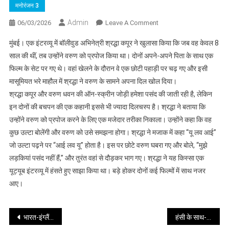
मनोरंजन 3
Admin
On
06/03/2026
Leave A Comment
श्रद्धा
मुंबई। एक इंटरव्यू में बॉलीवुड अभिनेत्री श्रद्धा कपूर ने खुलासा किया कि जब वह केवल 8
और
साल की थीं, तब उन्होंने वरुण को प्रपोज किया था। दोनों अपने-अपने पिता के साथ एक
वरुण
फिल्म के सेट पर गए थे। वहां खेलने के दौरान वे एक छोटी पहाड़ी पर चढ़ गए और इसी
के
मासूमियत भरे माहौल में श्रद्धा ने वरुण के सामने अपना दिल खोल दिया।
बचपन
की
श्रद्धा कपूर और वरुण धवन की ऑन-स्क्रीन जोड़ी हमेशा पसंद की जाती रही है, लेकिन
कहानी
इन दोनों की बचपन की एक कहानी इससे भी ज्यादा दिलचस्प है। श्रद्धा ने बताया कि
है
उन्होंने वरुण को प्रपोज करने के लिए एक मजेदार तरीका निकाला। उन्होंने कहा कि वह
बेहद
कुछ उल्टा बोलेंगी और वरुण को उसे समझना होगा। श्रद्धा ने मजाक में कहा “यू लव आई”
दिलचस्प
जो उल्टा पढ़ने पर “आई लव यू” होता है। इस पर छोटे वरुण घबरा गए और बोले, “मुझे
लड़कियां पसंद नहीं हैं,” और तुरंत वहां से दौड़कर भाग गए। श्रद्धा ने यह किस्सा एक
यूट्यूब इंटरव्यू में हंसते हुए साझा किया था। बड़े होकर दोनों कई फिल्मों में साथ नजर
आए।
Post
भारत-इंग्लैंड मैच में धोनी रहे आकर्षण का केन्द्र
हंसी के साथ-साथ गहरा संदेश भी देती है ‘तन्वी द ग्रेट’