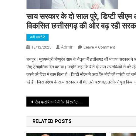
साय सरकार के दो साल पूरे, डिप्टी सीएम
विकसित छत्तीसगढ़ की ओर बढ़ रही सरक
बड़ी ख़बरें 2
Admin
On
13/12/2025
Leave A Comment
साय
रायपुर। मुख्यमंत्री विष्णुदेव साय के नेतृत्व में छत्तीसगढ़ की भाजपा सरकार न
सरकार
लिए ऐतिहासिक दिन बताया। उन्होंने कहा कि बीते दो साल उपलब्धियों से भरे रहे
के
करने की दिशा में काम किया है। डिप्टी सीएम ने कहा कि ‘मोदी की गारंटी’ को
दो
रहे हैं। जिस उद्देश्य के साथ सरकार बनी थी, उसे चरणबद्ध तरीके से पूरा किया 
साल
पूरे,
डिप्टी
Post
सैन फ्रांसिस्को में गैस विस्फोट, 6 लोग घायल
सीएम
अरुण
navigation
साव
RELATED POSTS
बोले
—‘मोदी