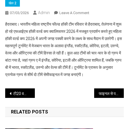
खेल 2
Admin
On
07/03/2026
Leave A Comment
हॉकी
हैदराबाद। भारतीय महिला राष्ट्रीय फील्ड हॉकी टीम रविवार से हैदराबाद, तेलंगाना में शुरू
वर्ल्ड
हो रहे एफआईएच हॉकी वर्ल्ड कप क्वालिफायर 2026 में मजबूत प्रदर्शन करते हुए महिला
कप
हॉकी वर्ल्ड कप 2026 में अपनी जगह पक्की करने के लक्ष्य के साथ मैदान में उतरेगी। इस
क्वालिफायर
महत्वपूर्ण टूर्नामेंट में मेजबान भारत के अलावा इंग्लैंड, स्कॉटलैंड, कोरिया, इटली, उरुग्वे,
में
भारत
वेल्स और ऑस्ट्रिया की टीमें हिस्सा ले रही हैं। कुल आठ टीमों को चार-चार के दो ग्रुप में
की
बांटा गया है, जहां ग्रुप ए में इंग्लैंड, कोरिया, इटली और ऑस्ट्रिया शामिल हैं, जबकि ग्रुप
नजरें
बी में भारत, स्कॉटलैंड, उरुग्वे और वेल्स की टीमें हैं। टूर्नामेंट के प्रारूप के अनुसार
विश्व
प्रत्येक ग्रुप से शीर्ष दो टीमें सेमीफाइनल में जगह बनाएंगी।
कप
टिकट
Post
पर
टी20 वर्ल्ड कप 2026 फाइनल में इतिहास रचने के करीब भारत, ऑस्ट्रेलिया को पीछे छोड़ने का मौका
फाइनल से पहले न्यूजीलैंड के ग्लेन फिलिप्स ने दी जसप्रीत बुमराह को चुनौती
navigation
RELATED POSTS