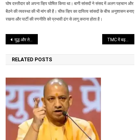
कल्याण
घोष दस्तीदार को अपना व्हिप घोषित किया था। बागी सांसदों ने संसद में अलग पहचान और
बनर्जी
बैठने की व्यवस्था की भी मांग की है। चीफ व्हिप का दायित्व सांसदों के बीच अनुशासन बनाए
बने
रखना और पार्टी की रणनीति को प्रभावी ढंग से लागू कराना होता है।
लोकसभा
के
Post
चीफ
युद्ध और तेल संकट का असर: भारत की विकास दर पर बढ़ा दबाव
TMC में बढ़ती खींचतान के बीच सायनी घोष चर्चा में
व्हिप
navigation
RELATED POSTS