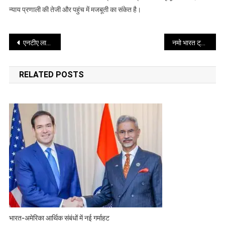
से
न्याय प्रणाली की तेजी और पहुंच में मजबूती का संकेत है।
200
गुना
Post
ज्यादा
एनटीए लागू करेगा फेस बायोमेट्रिक वेरिफिकेशन, नीट और जेईई मैंन परीक्षाओं में होगा बदलाव
नमो भारत ट्रेन में सेक्स: छात्र-छात्रा और वीडियो वायरल करने वाले कर्मचारी पर केस दर्ज
navigation
RELATED POSTS
भारत-अमेरिका आर्थिक संबंधों में नई गर्माहट