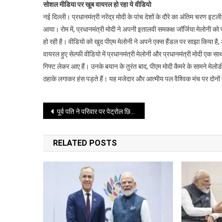
सोशल मीडिया पर खूब वायरल हो रहा ये वीडियो
ने
नई दिल्ली। प्रधानमंत्री नरेंद्र मोदी के पांच देशों के दौरे का अंतिम चरण 
इटली
आया। रोम में, प्रधानमंत्री मोदी ने अपनी इतालवी समकक्ष जॉर्जिया मेलोनी 
की
हो रही है। वीडियो को खुद पीएम मेलोनी ने अपने एक्स हैंडल पर साझा किया है,
पीएम
मेलोनी
वायरल हुए सेल्फी वीडियो में प्रधानमंत्री मेलोनी और प्रधानमंत्री मोदी एक साथ 
को
गिफ्ट लेकर आए हैं। उनके बयान के तुरंत बाद, पीएम मोदी कैमरे के सामने मेलोड
दी
ठहाके लगाकर हंस पड़ते हैं। यह मजेदार और आत्मीय पल वैश्विक मंच पर दोनों राष्
मेलोडी
टॉफी
Post
कूटनीति
पूर्व पति ने परिवार पर पेट्रोल छिड़ककर लगाई आग, चार झुलसे
में
navigation
घुली
RELATED POSTS
मिठास