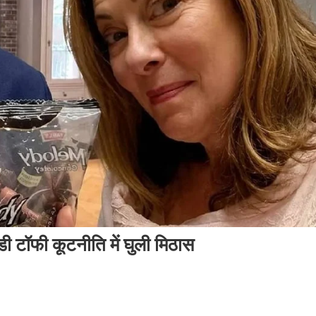
डी टॉफी कूटनीति में घुली मिठास