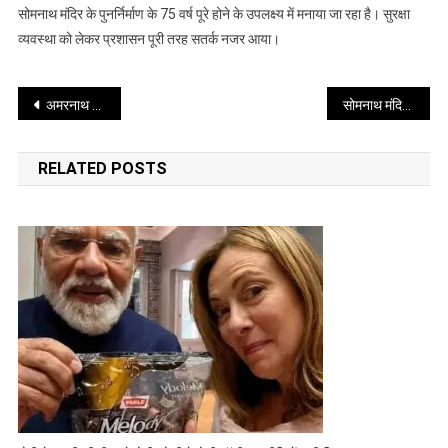
किया
सोमनाथ मंदिर के पुनर्निर्माण के 75 वर्ष पूरे होने के उपलक्ष्य में मनाया जा रहा है। सुरक्षा
पूजन,
व्यवस्था को लेकर प्रशासन पूरी तरह सतर्क नजर आया।
अमृत
महोत्सव
Post
की
अमरनाथ यात्रा से पहले सुरक्षा एजेंसियां सतर्क, पंजाब-जम्मू बॉर्डर पर बढ़ाई गई निगरानी
सोमनाथ मंदिर समारोह में पीएम मोदी का संबोधन
हुई
navigation
शुरुआत
RELATED POSTS