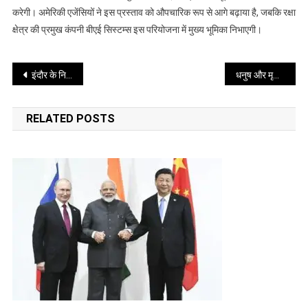
और
करेगी। अमेरिकी एजेंसियों ने इस प्रस्ताव को औपचारिक रूप से आगे बढ़ाया है, जबकि रक्षा
एम777
क्षेत्र की प्रमुख कंपनी बीएई सिस्टम्स इस परियोजना में मुख्य भूमिका निभाएगी।
को
मिलेगा
Post
तकनीकी
इंदौर के निजी स्कूल में भोजन के बाद 110 बच्चों की तबीयत बिगड़ी, जांच शुरू
धनुष और मृणाल के रिश्ते को लेकर नई अटकलें
समर्थन
navigation
RELATED POSTS